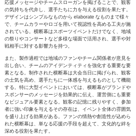
応援メッセージやチームスローガンを掲げることで、観客
の気持ちを代弁し、選手たちに力を与える役割を果たす。
デザインはシンプルなものから elaborate なものまで様々
で、チームカラーやロゴを用いて視認性を高める工夫が施
されている。横断幕はスポーツイベントだけでなく、地域
の祭りやコンサートなど多様な場面で活用され、選手や対
戦相手に対する影響力を持つ。
また、製作過程では地域のファンやチーム関係者が意見を
出し合い、チームのアイデンティティを強化する重要な要
素となる。制作された横断幕は大会当日に掲げられ、観客
の士気を高め、選手たちに一体感を与えるものとして機能
する。特に大型イベントにおいては、横断幕がブランドや
スポンサーのメッセージを効果的に伝え、運営側にも重要
なビジュアル要素となる。観客の記憶に残りやすく、参加
者に強い印象を与えるその存在は、イベント全体の雰囲気
を盛り上げる効果がある。ファンの情熱や創造性が込めら
れた横断幕は、単なる応援の手段を超えて、文化的な絆を
深める役割を果たす。