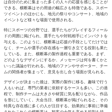
は自分のために集まった多くの人々の応援を感じることが
できる。横断幕はその用途の幅広さも特徴である。スポー
ツイベントのほかにも、地元の祭りやコンサート、地域の
イベントなど様々な場面で使用される。
特にスポーツの分野では、選手たちがプレイするフィール
ドの周囲に掲げられ、選手たちや対戦相手にインパクトを
与える。このように、横断幕は応援の手段としてだけでは
なく、チームや選手の存在感を一層引き立てる役割も果た
している。また、横断幕の製作過程も重要である。まず、
どのようなデザインにするか、メッセージは何を書くかと
いった議論が行われる。地域のファンやサポーター、チー
ムの関係者が集まって、意見を出し合う場面が見られる。
デザインが決まった後は、実際の製作に移る。趣味で行う
人もいれば、専門の業者に依頼するケースも多い。この過
程で、制作チームは大きさや材質に気を配りながら、作品
を形にしていく。大会当日、横断幕が掲げられると、その
特異な存在感に多くの人が注目する。効果的に事前に準備
されたこれらの横断幕は、観客の士気を高める役割を持