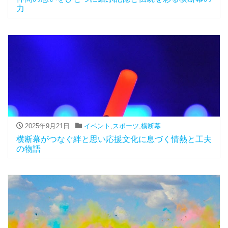
力
2025年9月21日
イベント
,
スポーツ
,
横断幕
横断幕がつなぐ絆と思い応援文化に息づく情熱と工夫
の物語