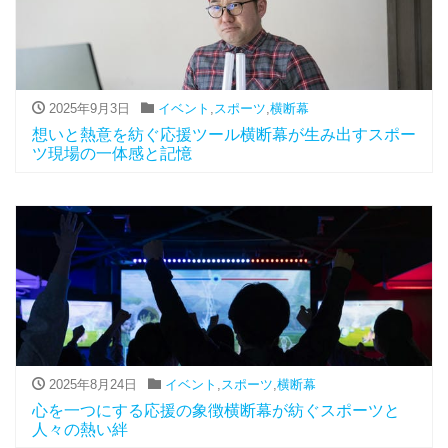
2025年9月3日
イベント
,
スポーツ
,
横断幕
想いと熱意を紡ぐ応援ツール横断幕が生み出すスポー
ツ現場の一体感と記憶
2025年8月24日
イベント
,
スポーツ
,
横断幕
心を一つにする応援の象徴横断幕が紡ぐスポーツと
人々の熱い絆