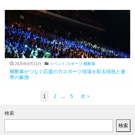
2025年8月21日
イベント
,
スポーツ
,
横断幕
横断幕がつなぐ応援の力スポーツ現場を彩る情熱と連
帯の象徴
1
2
…
5
次 >
検索
検索