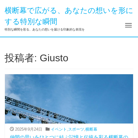
横断幕で広がる、あなたの想いを形に
する特別な瞬間
ナ
特別な瞬間を彩る、あなたの想いを届ける印象的な表現を
投稿者:
Giusto
2025年9月24日
イベント
,
スポーツ
,
横断幕
仲間の思いをひとつに結ぶ記憶と伝統を彩る横断幕の