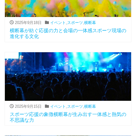
2025年9月18日
イベント
,
スポーツ
,
横断幕
横断幕が紡ぐ応援の力と会場の一体感スポーツ現場の
進化する文化
2025年9月15日
イベント
,
スポーツ
,
横断幕
スポーツ応援の象徴横断幕が生み出す一体感と熱気の
不思議な力