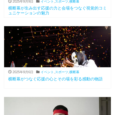
2025年9月9日
イベント
,
スポーツ
,
横断幕
横断幕が生み出す応援の力と会場をつなぐ視覚的コミ
ュニケーションの魅力
2025年9月6日
イベント
,
スポーツ
,
横断幕
横断幕がつなぐ応援の心とその場を彩る感動の物語